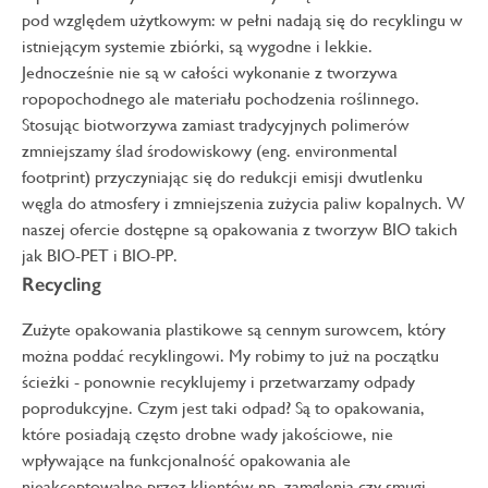
pod względem użytkowym: w pełni nadają się do recyklingu w
istniejącym systemie zbiórki, są wygodne i lekkie.
Jednocześnie nie są w całości wykonanie z tworzywa
ropopochodnego ale materiału pochodzenia roślinnego.
Stosując biotworzywa zamiast tradycyjnych polimerów
zmniejszamy ślad środowiskowy (eng. environmental
footprint) przyczyniając się do redukcji emisji dwutlenku
węgla do atmosfery i zmniejszenia zużycia paliw kopalnych. W
naszej ofercie dostępne są opakowania z tworzyw BIO takich
jak BIO-PET i BIO-PP.
Recycling
Zużyte opakowania plastikowe są cennym surowcem, który
można poddać recyklingowi. My robimy to już na początku
ścieżki - ponownie recyklujemy i przetwarzamy odpady
poprodukcyjne. Czym jest taki odpad? Są to opakowania,
które posiadają często drobne wady jakościowe, nie
wpływające na funkcjonalność opakowania ale
nieakceptowalne przez klientów np. zamglenia czy smugi