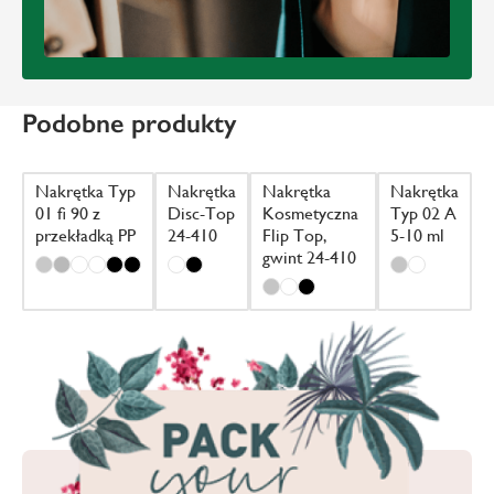
Podobne produkty
Nakrętka Typ
Nakrętka
Nakrętka
Nakrętka
01 fi 90 z
Disc-Top
Kosmetyczna
Typ 02 A
przekładką PP
24-410
Flip Top,
5-10 ml
gwint 24-410