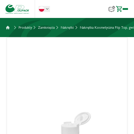
Produkty
Zamknięcia
Nakrętki
Nakrętka Kosmetyczna Flip Top, gwi