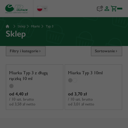
Sklep
Miarki
Typ 3
UŻYJ KODU: TRAVELSET%
Sklep
Dokonaj zakupu w naszym sklepie internetowym a
otrzymasz kosmetyczkę z zestawem przydatnych
Filtry i kategorie
Sortowanie
opakowań i prezentem GRATIS!
✈️✈️✈️
Akcja do wyczerpania stanów magazynowych
Miarka Typ 3 z długą
Miarka Typ 3 10ml
rączką 10 ml
od 4,40 zł
od 3,70 zł
/ 10 szt. brutto
/ 10 szt. brutto
od 3,58 zł netto
od 3,01 zł netto