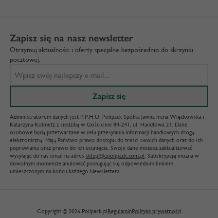
Zapisz się na nasz newsletter
Otrzymuj aktualności i oferty specjalne bezpośrednio do skrzynki
pocztowej.
Administratorem danych jest P.P.H.U. Polipack Spółka Jawna Irena Więckowska i
Katarzyna Kolmetz z siedzibą w Gościcinie 84-241, ul. Handlowa 21. Dane
osobowe będą przetwarzane w celu przesyłania informacji handlowych drogą
elektroniczną. Mają Państwo prawo dostępu do treści swoich danych oraz do ich
poprawiania oraz prawo do ich usunięcia. Swoje dane możesz zaktualizować
wysyłając do nas email na adres
sklep@epolipack.com.pl
. Subskrypcję można w
dowolnym momencie anulować posługując się odpowiednim linkiem
umieszczonym na końcu każdego Newslettera.
Copyright © 2026 Polipack.pl
Regulamin
Polityka prywatności